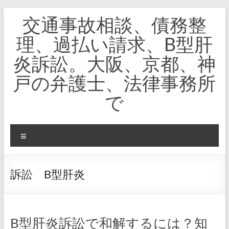
コ
交通事故相談、債務整
ン
テ
理、過払い請求、B型肝
ン
ツ
炎訴訟。大阪、京都、神
へ
ス
戸の弁護士、法律事務所
キ
ッ
で
プ
メ
ニ
ュ
ー
訴訟 B型肝炎
B型肝炎訴訟で和解するには？知