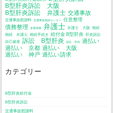
B型肝炎訴訟 大阪
B型肝炎訴訟 弁護士
交通事故
任意整理
交通事故慰謝料
交通事故相談センター
弁護士
債務整理
弁護士 大阪
相続
多重債務
給付金 B型肝炎
相続 弁護士
相続手続き
肝炎訴訟
訴訟 B型肝炎
過払い
自己破産
訴訟 肝炎
過払い 京都
過払い 大阪
過払い 神戸
過払い請求
カテゴリー
B型肝炎給付金
B型肝炎訴訟
交通事故慰謝料