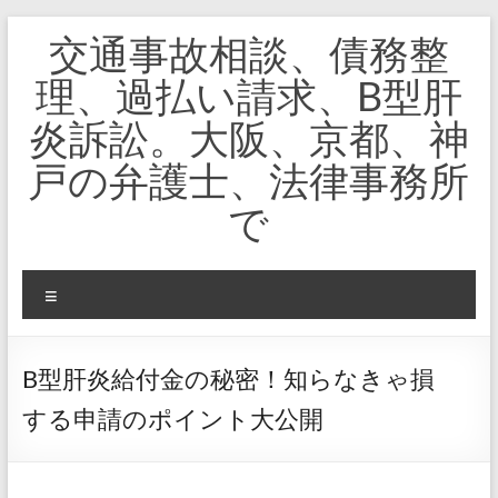
コ
交通事故相談、債務整
ン
テ
理、過払い請求、B型肝
ン
ツ
炎訴訟。大阪、京都、神
へ
ス
戸の弁護士、法律事務所
キ
ッ
で
プ
メ
ニ
ュ
ー
B型肝炎給付金の秘密！知らなきゃ損
する申請のポイント大公開