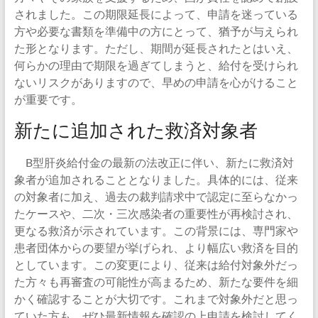
されました。この期限延長によって、申請を迷っている
方や必要な書類を準備中の方にとって、猶予が与えられ
た形となります。ただし、期間が延長されたとはいえ、
何らかの理由で期限を過ぎてしまうと、給付を受けられ
ないリスクがありますので、早めの申請を心がけること
が重要です。
新たに追加された救済対象者
B型肝炎給付金の最新の法改正に伴い、新たに救済対
象者が追加されることとなりました。具体的には、従来
の対象者に加え、過去の裁判請求中で認定に至らなかっ
たケースや、二次・三次感染者の重要性が再検討され、
更なる救済が示されています。この背景には、専門家や
患者団体からの要望が挙げられ、より幅広い救済を目的
としています。この変更により、従来は給付対象外だっ
た方々も再審査の可能性が高まるため、新たな要件を細
かく確認することが大切です。これまで対象外だと思っ
ていた方も、ぜひ最新情報を確認の上申請を検討してく